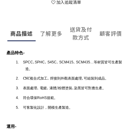
加入追蹤清單
送貨及付
商品描述
了解更多
顧客評價
款方式
-
產品特色
等材質皆可生產製
1.
SPCC
､
SPHC
､
S45C
､
SCM415
､
SCM435…
造。
CNC
複合式加工､ 焊接到外觀表面處理‚ 可組裝到成品。
2.
/
表面處理､ 電鍍､ 液體
粉體塗裝､染黑皆可對應生產。
3.
符合環保
規範。
4.
RoHS
可客製化設計，開模生產製造。
5.
-
運用