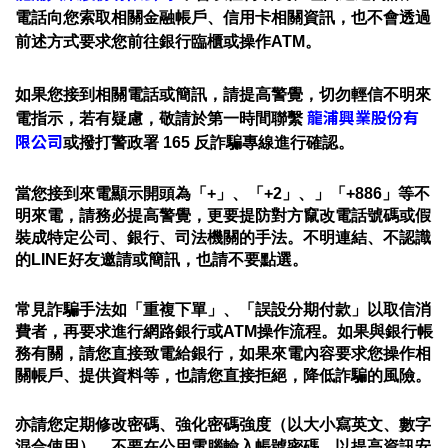
電話向您索取相關金融帳戶、信用卡相關資訊，也不會透過
前述方式要求您前往銀行臨櫃或操作ATM。
如果您接到相關電話或簡訊，請提高警覺，切勿輕信不明來
龍浦興業股份有
電指示，若有疑慮，敬請於第一時間聯繫
限公司
或撥打警政署 165 反詐騙專線進行確認。
當您接到來電顯示開頭為「+」、「+2」、」「+886」等不
明來電，請務必提高警覺，更要提防對方竄改電話號碼或假
裝成特定公司、銀行、司法機關的手法。不明連結、不認識
的LINE好友邀請或簡訊，也請不要點選。
常見詐騙手法如「重複下單」、「誤設分期付款」以取信消
費者，再要求進行網路銀行或ATM操作流程。如果與銀行帳
務有關，請您直接致電給銀行，如果來電內容要求您操作相
關帳戶、提供資料等，也請您直接拒絕，降低詐騙的風險。
亦請您定期修改密碼、強化密碼強度（以大小寫英文、數字
混合使用）、不要在公用電腦輸入帳號密碼，以提高資訊安