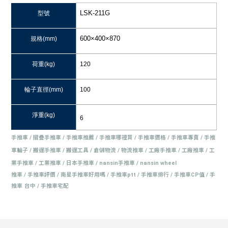
LSK-211G
型號
600×400×870
規格
(mm)
荷重
(kg)
120
輪子直徑
(mm)
100
淨重
(kg)
6
手推車
/
摺疊手推車
/
手推車推薦
/
手推車哪裡買
/
手推車價格
/
手推車專賣
/
手推
車輪子
/
搬運手推車
/
搬運工具
/
倉儲物流
/
物流推車
/
工廠手推車
/
工廠推車
/
工
業手推車
/
工業推車
/
日本手推車
/ nansin
手推車
/ nansin wheel
推車
/
手推車評價
/
南星手推車好用嗎
/
手推車
ptt /
手推車排行
/
手推車
CP
值
/
手
推車
台中
/
手推車宅配