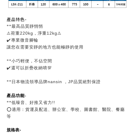
產品特色-
**
最高品質靜悄悄
⚠️
220kg
12kg⚠️
荷重
，淨重
️
✔
專業微音腳輪
讓您在需要安靜的地方
也能極靜的使用
**
小巧輕便，不佔空間
️
💯
✔
還可以折疊收納唷
nansin ，
JP
**
日本物流領導品牌
品質絕對保證
產品功能-
!!
**低噪音、好推又省力
⭕️
適用：貨運及配送、辦公室、學校、圖書館、醫院、餐廳
等
-
規格表