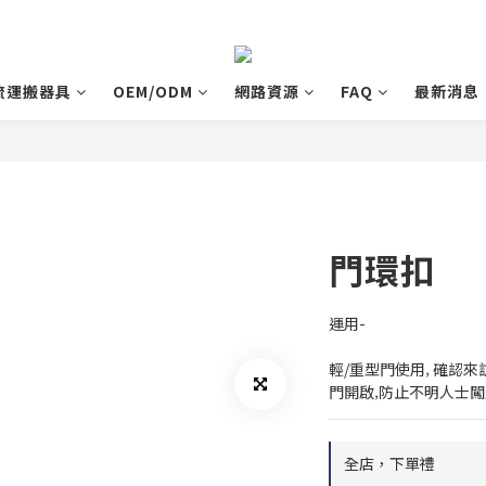
流運搬器具
OEM/ODM
網路資源
FAQ
最新消息
門環扣
運用-
輕/重型門使用‚ 確認
門開啟‚防止不明人士
全店，下單禮