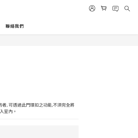
聯絡我們
來訪者‚ 可透過此門環扣之功能‚不須完全將
闖入室內。