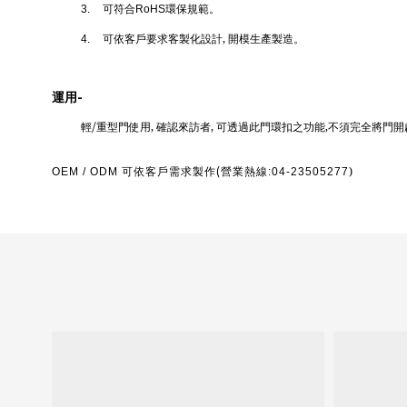
可符合
環保規範。
3.
RoHS
可依客戶要求客製化設計‚ 開模生產製造。
4.
-
運用
/
輕
重型門使用‚ 確認來訪者‚ 可透過此門環扣之功能‚不須完全將門
(
可依客戶需求製作
營業熱線
)
OEM / ODM
:04-23505277