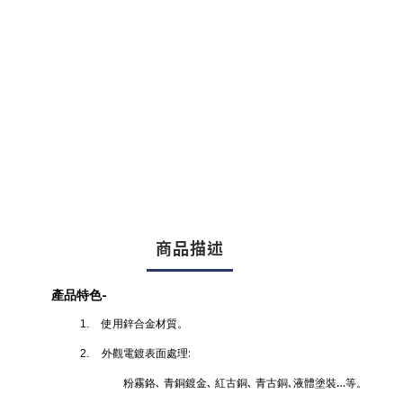
商品描述
-
產品特色
使用鋅合金材質。
1.
:
外觀電鍍表面處理
2.
粉霧鉻､ 青銅鍍金､ 紅古銅､ 青古銅､液體塗裝…等。