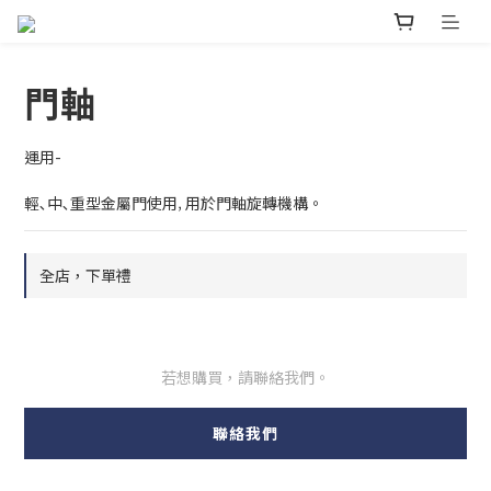
門軸
運用-
輕､中､重型金屬門使用‚ 用於門軸旋轉機構。
全店，下單禮
若想購買，請聯絡我們。
聯絡我們