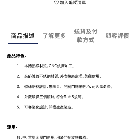
加入追蹤清單
送貨及付
商品描述
了解更多
顧客評價
款方式
-
產品特色
本體熱緞材質‚
銑床加工。
1.
CNC
裝飾護蓋不銹鋼材質‚ 外表拉絲處理､美觀耐用。
2.
特殊培林設計‚ 無噪音。開關門轉動輕巧‚ 耐久壽命長。
3.
外觀環保三價鍍鋅‚
符合
規範。
4.
RoHS
可客製化設計‚
開模生產製造。
5.
-
運用
輕､中､重型金屬門使用‚ 用於門軸旋轉機構。