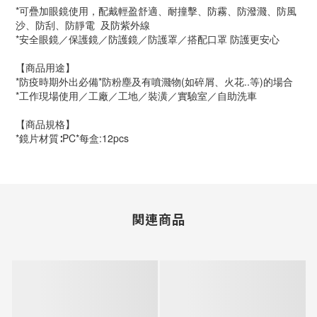
*可疊加眼鏡使用，配戴輕盈舒適、耐撞擊、防霧、防潑濺、防風
沙、防刮、防靜電  及防紫外線
*安全眼鏡／保護鏡／防護鏡／防護罩／搭配口罩 防護更安心
【商品用途】
*防疫時期外出必備*防粉塵及有噴濺物(如碎屑、火花..等)的場合
*工作現場使用／工廠／工地／裝潢／實驗室／自助洗車
【商品規格】
*鏡片材質∶PC*每盒:12pcs
関連商品