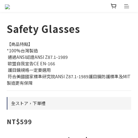
Safety Glasses
【商品特點】
*100%台灣製造
 通過ANSI認證ANSI Z87.1-1989 
 歐盟自我宣告CE EN-166
 護目鏡規格一定要選用
 符合美國國家標準研究院ANSI Z87.1-1989護目鏡防護標準及MIT
製造更有保障
全ストア，下單禮
NT$599