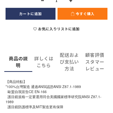
カートに追加
今すぐ購入
お気に入りリストに追加
配送およ
顧客評價
商品の説
詳しくは
び支払い
スタマー
明
こちら
方法
レビュー
【商品特點】
*100%台灣製造 通過ANSI認證ANSI Z87.1-1989  
  歐盟自我宣告CE EN-166  
護目鏡規格一定要選用
符合美國國家標準研究院ANSI Z87.1-
1989
  護目鏡防護標準及MIT製造更有保障