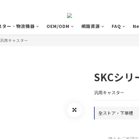
スター．物流機器
OEM/ODM
網路資源
FAQ
N
汎用キャスター
SKCシリ
汎用キャスター
全ストア，下單禮
購入をご希望の