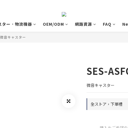
スター．物流機器
OEM/ODM
網路資源
FAQ
N
微音キャスター
SES-A
微音キャスター
全ストア，下單禮
購入をご希望の