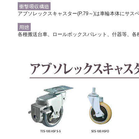
衝撃吸収構造
アブソレックスキャスター(P.79～)は車輪本体にサ
用途
各種搬送台車、ロールボックスパレット、什器等、各