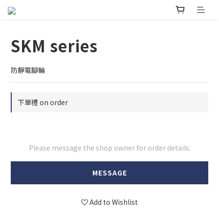
SKM series
防靜電腳輪
下單禮 on order
Please message the shop owner for order details.
MESSAGE
Add to Wishlist