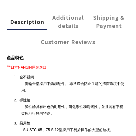
Additional
Shipping &
Description
details
Payment
Customer Reviews
-
產品特色
*
*
日本
原裝進口
NANSIN
1.
全不銹鋼
腳輪全部採用不銹鋼配件。
非常適合防止生鏽的清潔環境中使
用。
2.
彈性輪
彈性輪具有出色的耐用性，耐化學性和耐候性，並且具有平穩，
柔軟地行駛的特點。
3.
易用性
SU-STC-65
、
75 S-12
型採用了易於操作的大型前踏板。