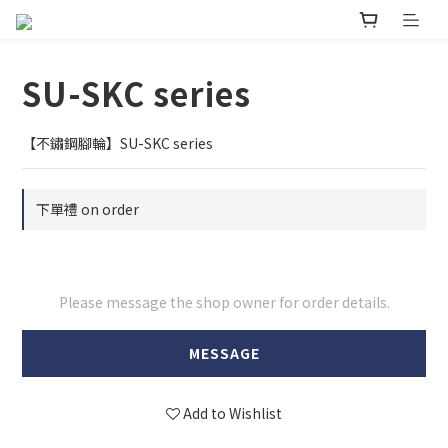
SU-SKC series
【不鏽鋼腳輪】SU-SKC series
下單禮 on order
Please message the shop owner for order details.
MESSAGE
Add to Wishlist